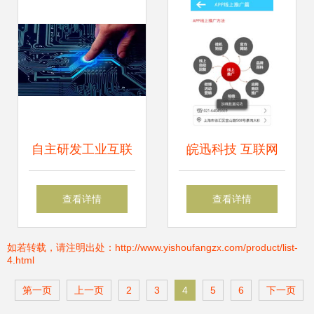
自主研发工业互联
皖迅科技 互联网
网的江北企业 引领
APP领域的引领者
查看详情
查看详情
新一轮工业革命的
与道有道全案服务
如若转载，请注明出处：http://www.yishoufangzx.com/product/list-
4.html
佼佼者
商
第一页
上一页
2
3
4
5
6
下一页