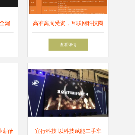
全漏
高准离周受资，互联网科技圈
黑客追
再掀人才流动潮
查看详情
卷入
业薪酬
宜行科技 以科技赋能二手车