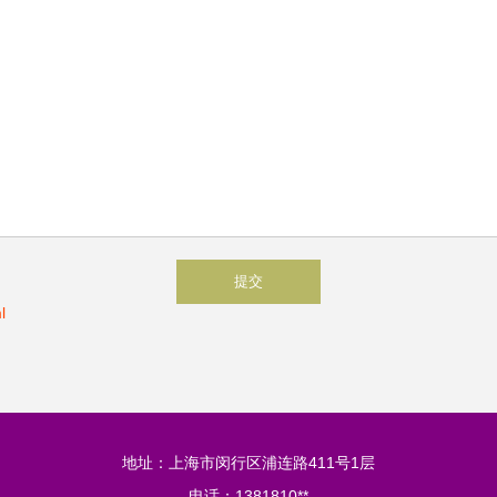
l
地址：上海市闵行区浦连路411号1层
电话：1381810**