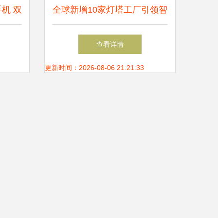
手机 双
全球新增10家灯塔工厂引领智
之选
造新浪潮，美的、施耐德、阿
查看详情
里等巨头领衔
更新时间：2026-08-06 21:21:33